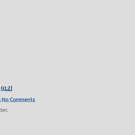
1912)
a
No Comments
den.