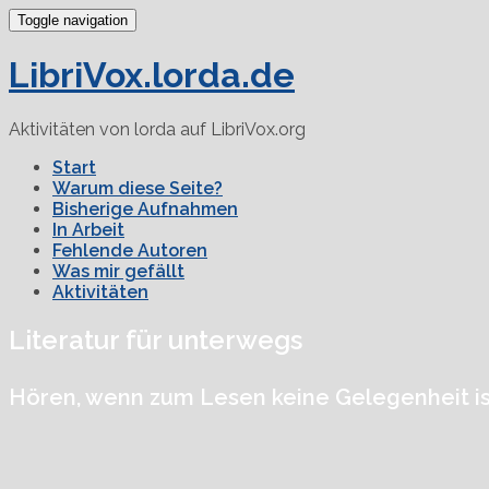
Toggle navigation
LibriVox.lorda.de
Aktivitäten von lorda auf LibriVox.org
Start
Warum diese Seite?
Bisherige Aufnahmen
In Arbeit
Fehlende Autoren
Was mir gefällt
Aktivitäten
Literatur für unterwegs
Hören, wenn zum Lesen keine Gelegenheit is