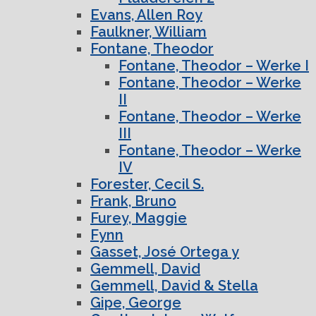
Evans, Allen Roy
Faulkner, William
Fontane, Theodor
Fontane, Theodor – Werke I
Fontane, Theodor – Werke
II
Fontane, Theodor – Werke
III
Fontane, Theodor – Werke
IV
Forester, Cecil S.
Frank, Bruno
Furey, Maggie
Fynn
Gasset, José Ortega y
Gemmell, David
Gemmell, David & Stella
Gipe, George