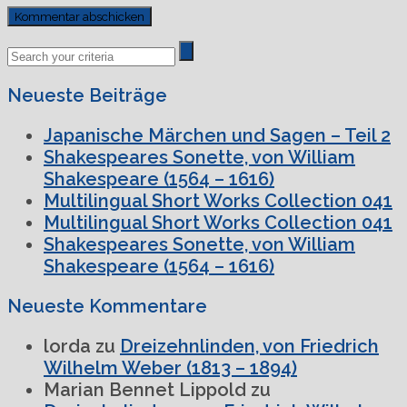
Previous
Next
Post
Post
Neueste Beiträge
Japanische Märchen und Sagen – Teil 2
Shakespeares Sonette, von William
Shakespeare (1564 – 1616)
Multilingual Short Works Collection 041
Multilingual Short Works Collection 041
Shakespeares Sonette, von William
Shakespeare (1564 – 1616)
Neueste Kommentare
lorda
zu
Dreizehnlinden, von Friedrich
Wilhelm Weber (1813 – 1894)
Marian Bennet Lippold
zu