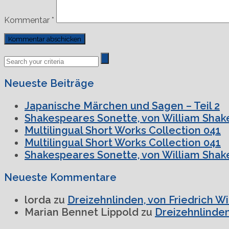
Kommentar
*
Previous
Next
Post
Post
Neueste Beiträge
Japanische Märchen und Sagen – Teil 2
Shakespeares Sonette, von William Shake
Multilingual Short Works Collection 041
Multilingual Short Works Collection 041
Shakespeares Sonette, von William Shake
Neueste Kommentare
lorda
zu
Dreizehnlinden, von Friedrich W
Marian Bennet Lippold
zu
Dreizehnlinden