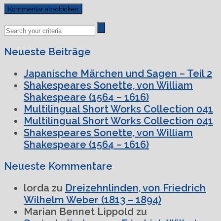
Previous
Next
Post
Post
Neueste Beiträge
Japanische Märchen und Sagen – Teil 2
Shakespeares Sonette, von William
Shakespeare (1564 – 1616)
Multilingual Short Works Collection 041
Multilingual Short Works Collection 041
Shakespeares Sonette, von William
Shakespeare (1564 – 1616)
Neueste Kommentare
lorda
zu
Dreizehnlinden, von Friedrich
Wilhelm Weber (1813 – 1894)
Marian Bennet Lippold
zu