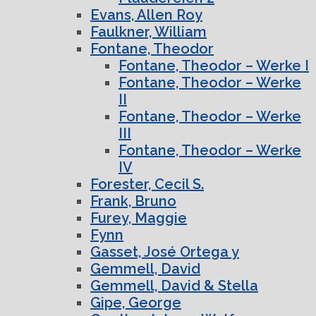
Evans, Allen Roy
Faulkner, William
Fontane, Theodor
Fontane, Theodor – Werke I
Fontane, Theodor – Werke
II
Fontane, Theodor – Werke
III
Fontane, Theodor – Werke
IV
Forester, Cecil S.
Frank, Bruno
Furey, Maggie
Fynn
Gasset, José Ortega y
Gemmell, David
Gemmell, David & Stella
Gipe, George