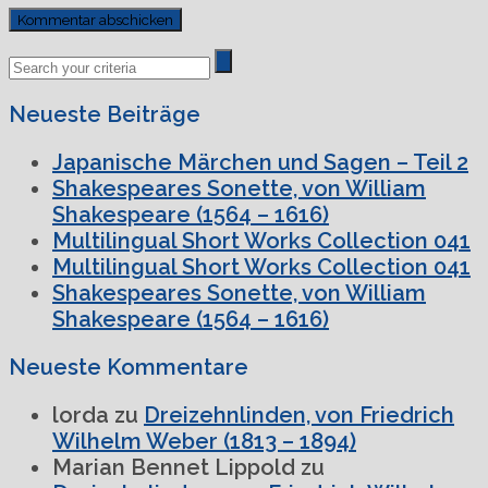
Previous
Next
Post
Post
Neueste Beiträge
Japanische Märchen und Sagen – Teil 2
Shakespeares Sonette, von William
Shakespeare (1564 – 1616)
Multilingual Short Works Collection 041
Multilingual Short Works Collection 041
Shakespeares Sonette, von William
Shakespeare (1564 – 1616)
Neueste Kommentare
lorda
zu
Dreizehnlinden, von Friedrich
Wilhelm Weber (1813 – 1894)
Marian Bennet Lippold
zu