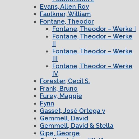
Evans, Allen Roy
Faulkner, William
Fontane, Theodor
Fontane, Theodor – Werke I
Fontane, Theodor – Werke
II
Fontane, Theodor – Werke
III
Fontane, Theodor – Werke
IV
Forester, Cecil S.
Frank, Bruno
Furey, Maggie
Fynn
Gasset, José Ortega y
Gemmell, David
Gemmell, David & Stella
Gipe, George