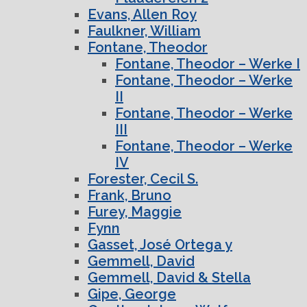
Evans, Allen Roy
Faulkner, William
Fontane, Theodor
Fontane, Theodor – Werke I
Fontane, Theodor – Werke
II
Fontane, Theodor – Werke
III
Fontane, Theodor – Werke
IV
Forester, Cecil S.
Frank, Bruno
Furey, Maggie
Fynn
Gasset, José Ortega y
Gemmell, David
Gemmell, David & Stella
Gipe, George