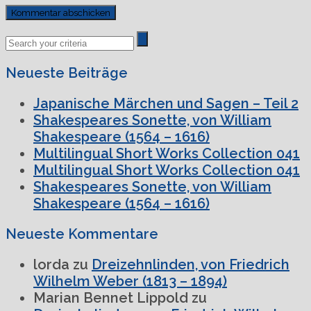
Previous
Next
Post
Post
Neueste Beiträge
Japanische Märchen und Sagen – Teil 2
Shakespeares Sonette, von William
Shakespeare (1564 – 1616)
Multilingual Short Works Collection 041
Multilingual Short Works Collection 041
Shakespeares Sonette, von William
Shakespeare (1564 – 1616)
Neueste Kommentare
lorda
zu
Dreizehnlinden, von Friedrich
Wilhelm Weber (1813 – 1894)
Marian Bennet Lippold
zu