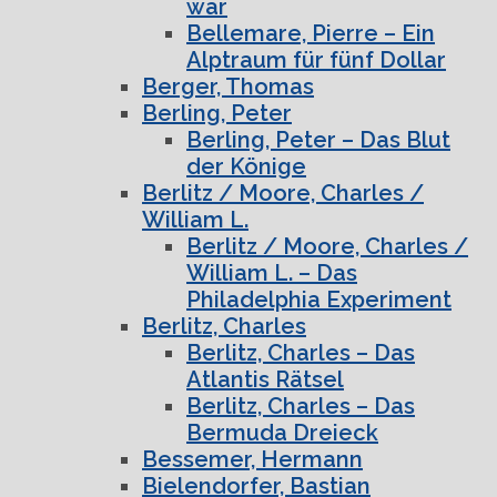
war
Bellemare, Pierre – Ein
Alptraum für fünf Dollar
Berger, Thomas
Berling, Peter
Berling, Peter – Das Blut
der Könige
Berlitz / Moore, Charles /
William L.
Berlitz / Moore, Charles /
William L. – Das
Philadelphia Experiment
Berlitz, Charles
Berlitz, Charles – Das
Atlantis Rätsel
Berlitz, Charles – Das
Bermuda Dreieck
Bessemer, Hermann
Bielendorfer, Bastian