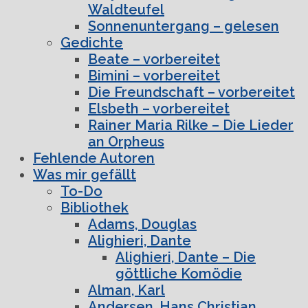
Waldteufel
Sonnenuntergang – gelesen
Gedichte
Beate – vorbereitet
Bimini – vorbereitet
Die Freundschaft – vorbereitet
Elsbeth – vorbereitet
Rainer Maria Rilke – Die Lieder
an Orpheus
Fehlende Autoren
Was mir gefällt
To-Do
Bibliothek
Adams, Douglas
Alighieri, Dante
Alighieri, Dante – Die
göttliche Komödie
Alman, Karl
Andersen, Hans Christian