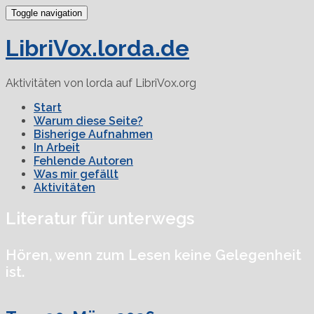
Toggle navigation
LibriVox.lorda.de
Aktivitäten von lorda auf LibriVox.org
Start
Warum diese Seite?
Bisherige Aufnahmen
In Arbeit
Fehlende Autoren
Was mir gefällt
Aktivitäten
Literatur für unterwegs
Hören, wenn zum Lesen keine Gelegenheit
ist.