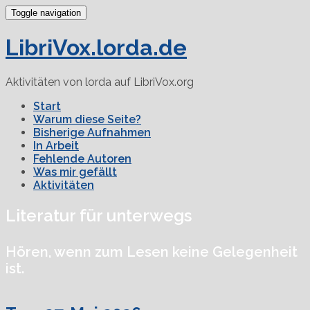
Toggle navigation
LibriVox.lorda.de
Aktivitäten von lorda auf LibriVox.org
Start
Warum diese Seite?
Bisherige Aufnahmen
In Arbeit
Fehlende Autoren
Was mir gefällt
Aktivitäten
Literatur für unterwegs
Hören, wenn zum Lesen keine Gelegenheit
ist.