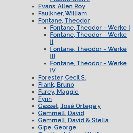
Evans, Allen Roy
Faulkner, William
Fontane, Theodor
Fontane, Theodor – Werke I
Fontane, Theodor – Werke
II
Fontane, Theodor – Werke
III
Fontane, Theodor – Werke
IV
Forester, Cecil S.
Frank, Bruno
Furey, Maggie
Fynn
Gasset, José Ortega y
Gemmell, David
Gemmell, David & Stella
Gipe, George