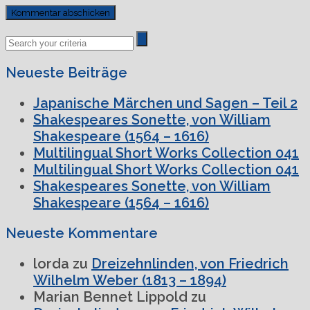
Previous
Next
Post
Post
Neueste Beiträge
Japanische Märchen und Sagen – Teil 2
Shakespeares Sonette, von William
Shakespeare (1564 – 1616)
Multilingual Short Works Collection 041
Multilingual Short Works Collection 041
Shakespeares Sonette, von William
Shakespeare (1564 – 1616)
Neueste Kommentare
lorda
zu
Dreizehnlinden, von Friedrich
Wilhelm Weber (1813 – 1894)
Marian Bennet Lippold
zu