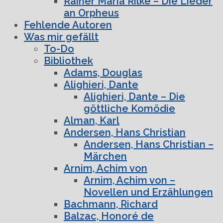
Rainer Maria Rilke – Die Lieder
an Orpheus
Fehlende Autoren
Was mir gefällt
To-Do
Bibliothek
Adams, Douglas
Alighieri, Dante
Alighieri, Dante – Die
göttliche Komödie
Alman, Karl
Andersen, Hans Christian
Andersen, Hans Christian –
Märchen
Arnim, Achim von
Arnim, Achim von –
Novellen und Erzählungen
Bachmann, Richard
Balzac, Honoré de